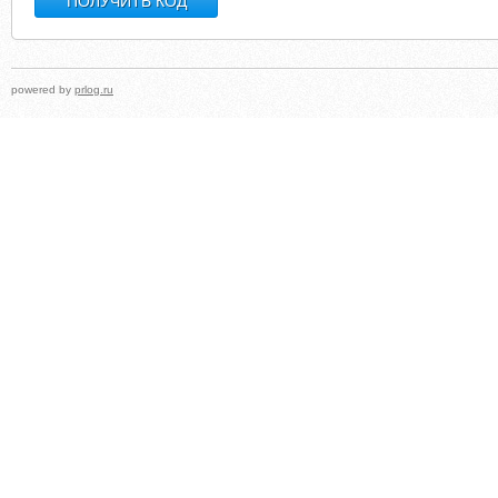
powered by
prlog.ru