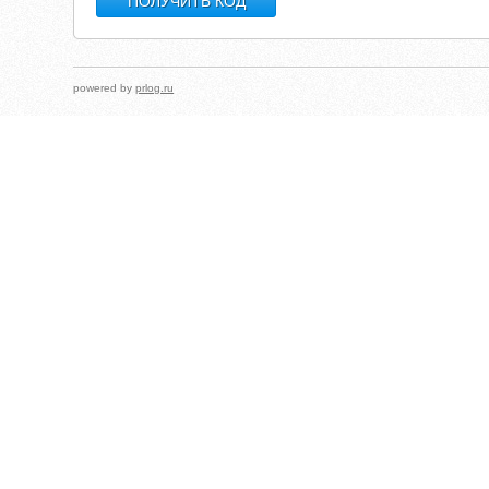
powered by
prlog.ru