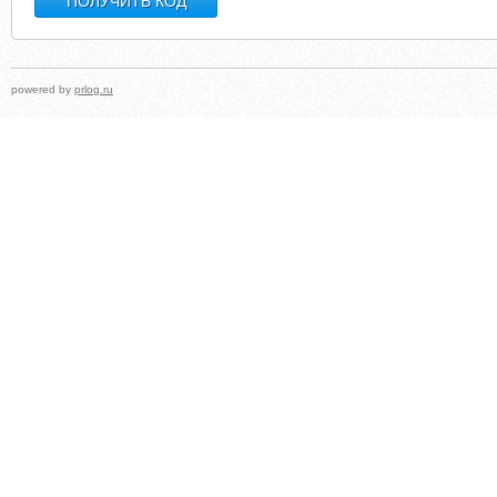
powered by
prlog.ru