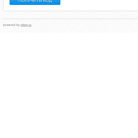
powered by
prlog.ru