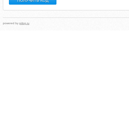
powered by
prlog.ru