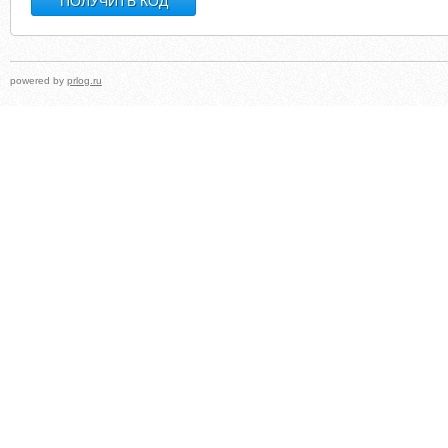
powered by
prlog.ru