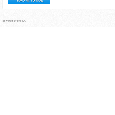
powered by
prlog.ru