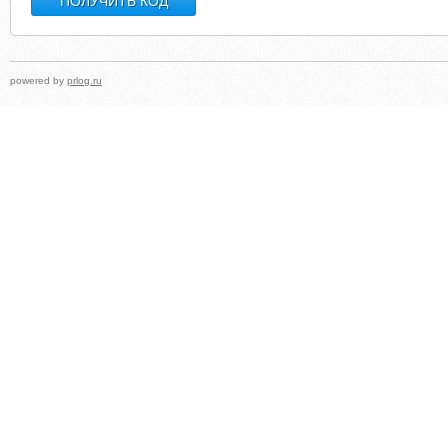
powered by
prlog.ru