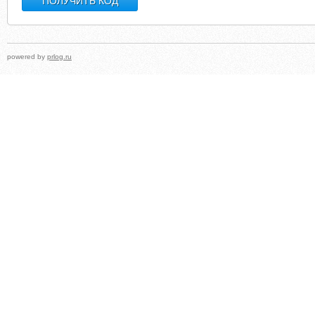
powered by
prlog.ru