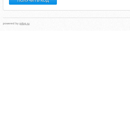
powered by
prlog.ru