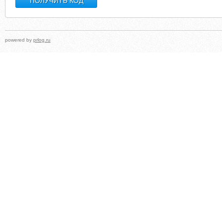
powered by
prlog.ru