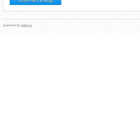
powered by
prlog.ru