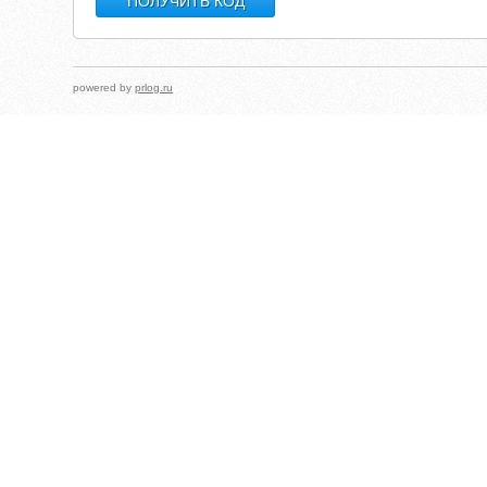
powered by
prlog.ru