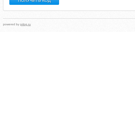
powered by
prlog.ru