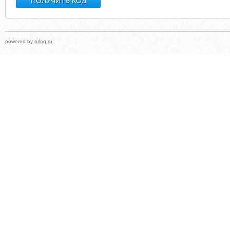
powered by
prlog.ru