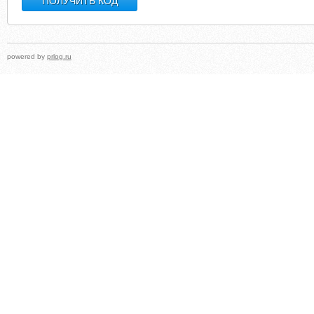
powered by
prlog.ru