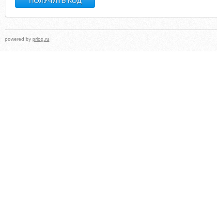
powered by
prlog.ru