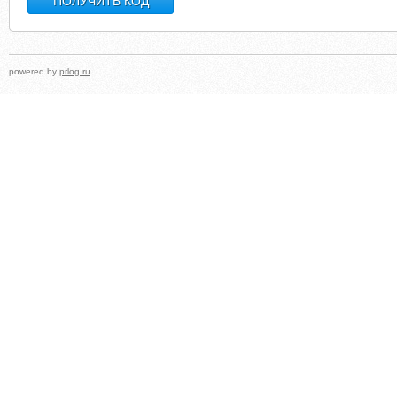
powered by
prlog.ru