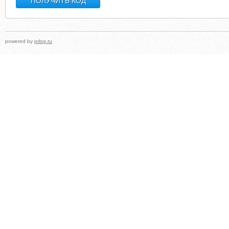
powered by
prlog.ru