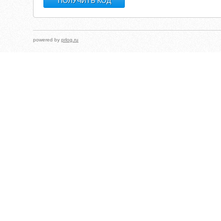
powered by
prlog.ru