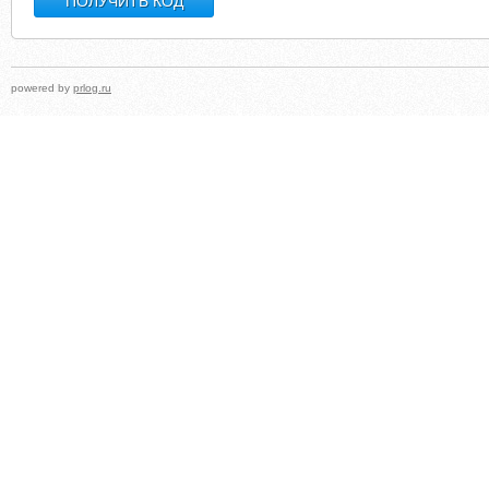
powered by
prlog.ru