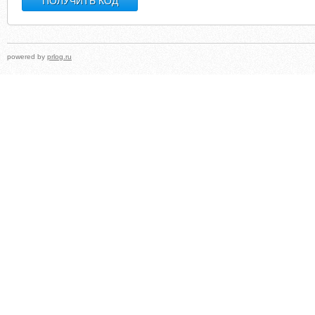
powered by
prlog.ru