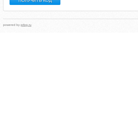
powered by
prlog.ru