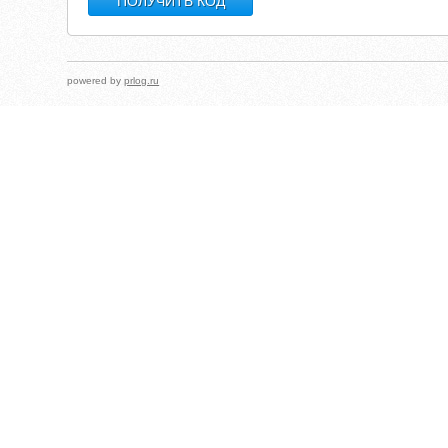
powered by
prlog.ru