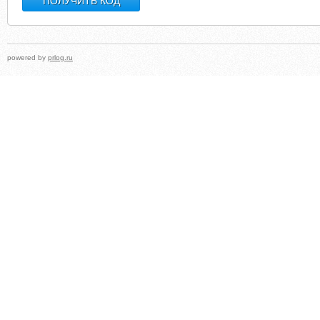
powered by
prlog.ru