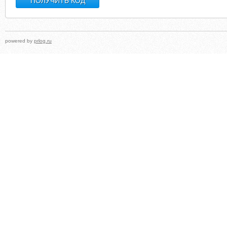
powered by
prlog.ru