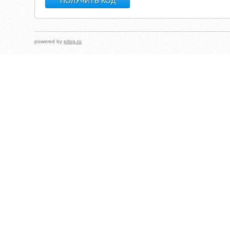
powered by
prlog.ru