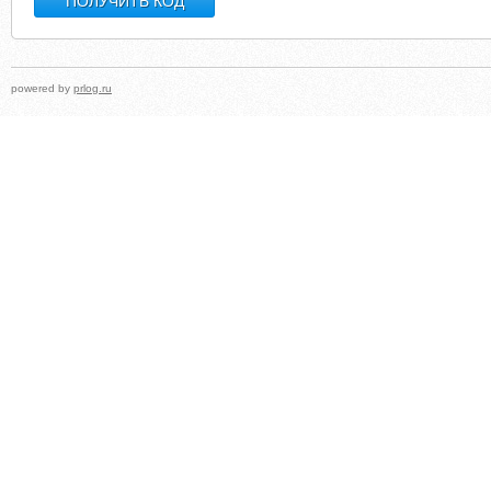
powered by
prlog.ru