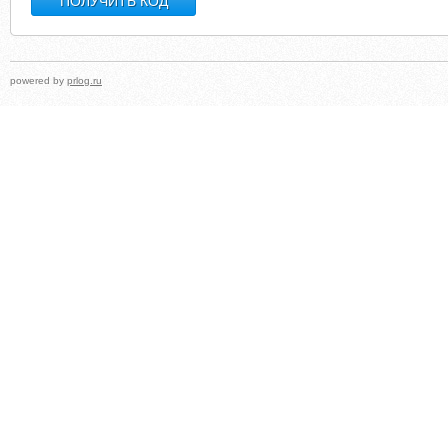
powered by
prlog.ru