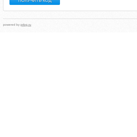
powered by
prlog.ru