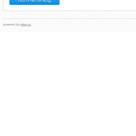
powered by
prlog.ru