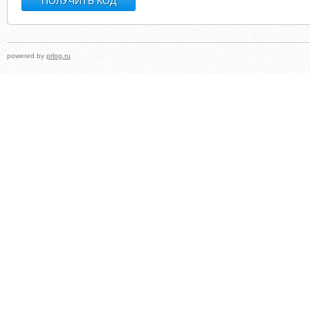
powered by
prlog.ru