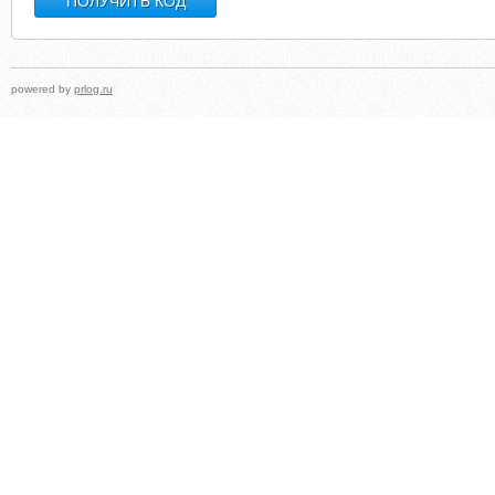
powered by
prlog.ru