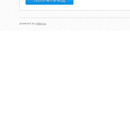
powered by
prlog.ru