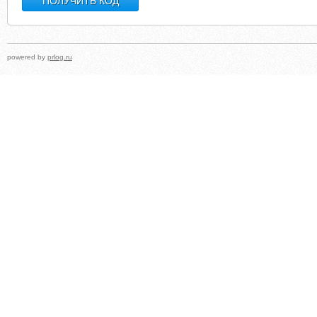
powered by
prlog.ru