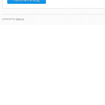
powered by
prlog.ru