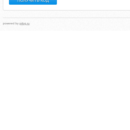
powered by
prlog.ru