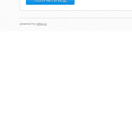
powered by
prlog.ru