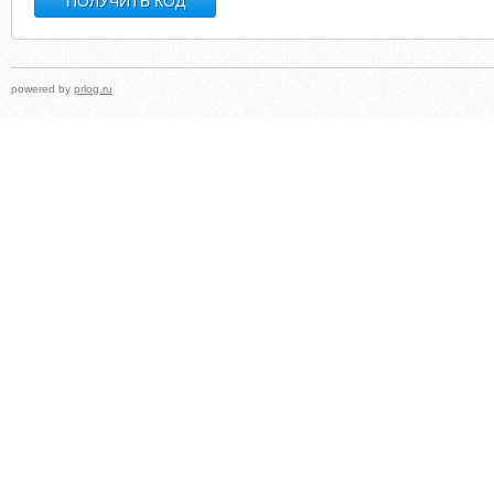
powered by
prlog.ru