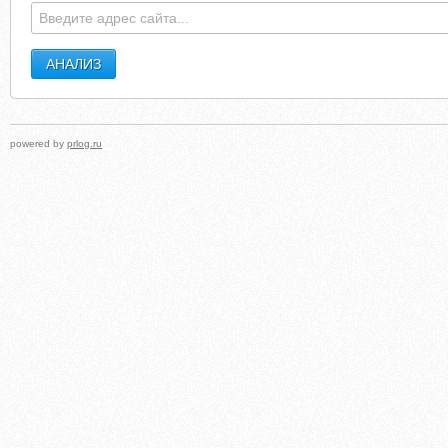
powered by
prlog.ru