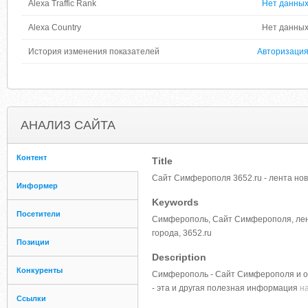
Alexa Traffic Rank
Нет данны
Alexa Country
Нет данны
История изменения показателей
Авторизаци
АНАЛИЗ САЙТА
Контент
Title
Сайт Симферополя 3652.ru - лента нов
Информер
Keywords
Посетители
Симферополь, Сайт Симферополя, лента
города, 3652.ru
Позиции
Description
Конкуренты
Симферополь - Сайт Симферополя и об
- эта и другая полезная информация
на
Ссылки