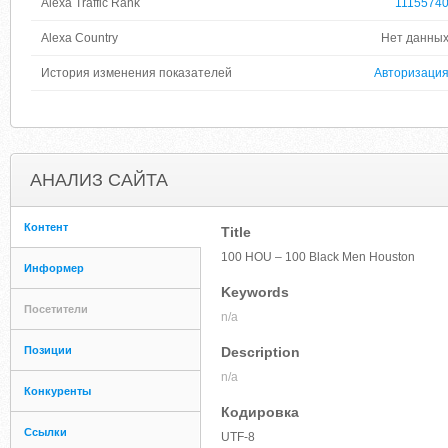
Alexa Traffic Rank
1115574
Alexa Country
Нет данны
История изменения показателей
Авторизаци
АНАЛИЗ САЙТА
Контент
Title
100 HOU – 100 Black Men Houston
Информер
Keywords
Посетители
n/a
Позиции
Description
n/a
Конкуренты
Кодировка
Ссылки
UTF-8