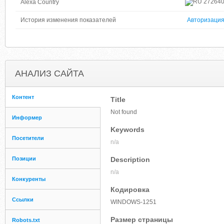
27264
Alexa Country
История изменения показателей
Авторизаци
АНАЛИЗ САЙТА
Контент
Title
Not found
Информер
Keywords
Посетители
n/a
Позиции
Description
n/a
Конкуренты
Кодировка
Ссылки
WINDOWS-1251
Размер страницы
Robots.txt