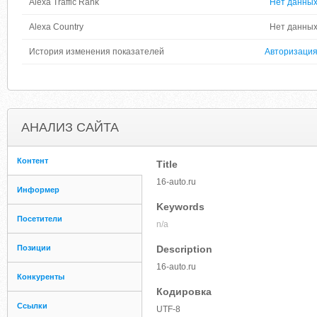
Alexa Traffic Rank
Нет данны
Alexa Country
Нет данны
История изменения показателей
Авторизаци
АНАЛИЗ САЙТА
Контент
Title
16-auto.ru
Информер
Keywords
Посетители
n/a
Позиции
Description
16-auto.ru
Конкуренты
Кодировка
Ссылки
UTF-8