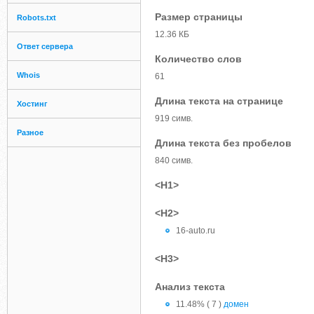
Размер страницы
Robots.txt
12.36 КБ
Ответ сервера
Количество слов
Whois
61
Длина текста на странице
Хостинг
919 симв.
Разное
Длина текста без пробелов
840 симв.
<H1>
<H2>
16-auto.ru
<H3>
Анализ текста
11.48% ( 7 )
домен