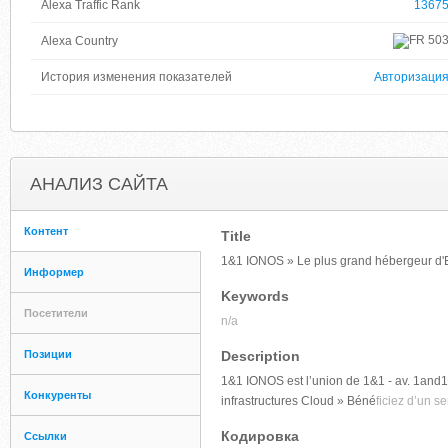
Alexa Traffic Rank
1367
50
Alexa Country
История изменения показателей
Авторизаци
АНАЛИЗ САЙТА
Контент
Title
1&1 IONOS » Le plus grand hébergeur d'E
Информер
Keywords
Посетители
n/a
Позиции
Description
1&1 IONOS est l’union de 1&1 - av. 1and1.
Конкуренты
infrastructures Cloud » Béné
ficiez d’un s
Кодировка
Ссылки