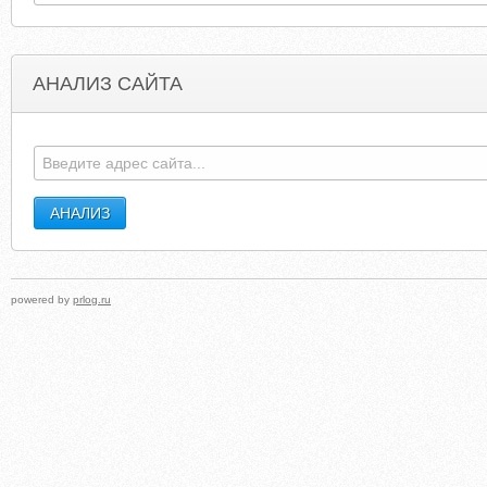
АНАЛИЗ САЙТА
ELEKTROPROFI72.NAROD2.RU
1MALAYSIAIPTV.C
powered by
prlog.ru