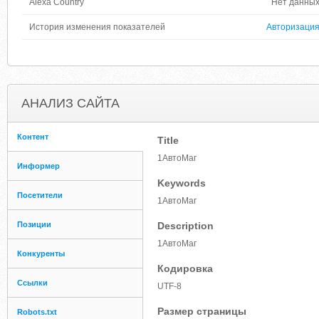
Alexa Country
Нет данны
История изменения показателей
Авторизаци
АНАЛИЗ САЙТА
Контент
Title
1АвтоМаг
Информер
Keywords
Посетители
1АвтоМаг
Позиции
Description
1АвтоМаг
Конкуренты
Кодировка
Ссылки
UTF-8
Размер страницы
Robots.txt