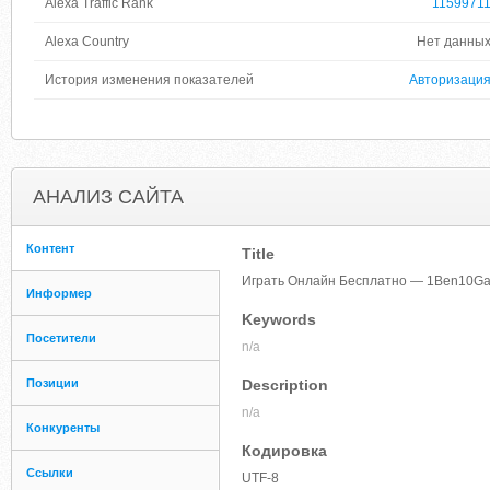
Alexa Traffic Rank
1159971
Alexa Country
Нет данны
История изменения показателей
Авторизаци
АНАЛИЗ САЙТА
Контент
Title
Играть Онлайн Бесплатно — 1Ben10Ga
Информер
Keywords
Посетители
n/a
Позиции
Description
n/a
Конкуренты
Кодировка
Ссылки
UTF-8