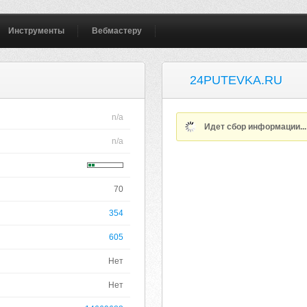
Инструменты
Вебмастеру
24PUTEVKA.RU
n/a
Идет сбор информации..
n/a
70
354
605
Нет
Нет