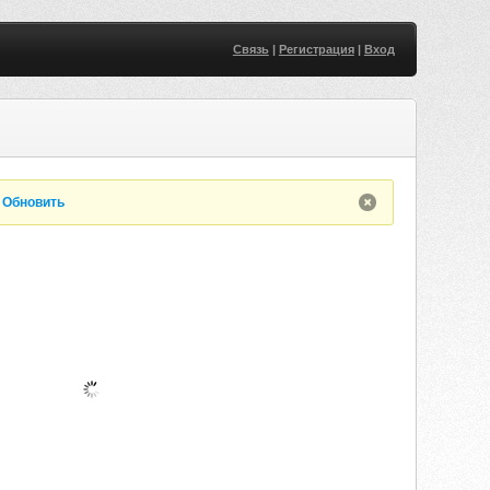
Связь
|
Регистрация
|
Вход
.
Обновить