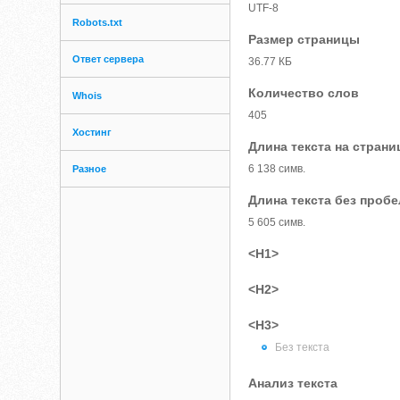
UTF-8
Robots.txt
Размер страницы
Ответ сервера
36.77 КБ
Количество слов
Whois
405
Хостинг
Длина текста на страни
6 138 симв.
Разное
Длина текста без проб
5 605 симв.
<H1>
<H2>
<H3>
Без текста
Анализ текста