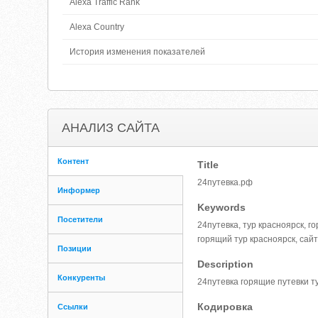
Alexa Traffic Rank
Alexa Country
История изменения показателей
АНАЛИЗ САЙТА
Контент
Title
24путевка.рф
Информер
Keywords
Посетители
24путевка, тур красноярск, г
горящий тур красноярск, сайт
Позиции
Description
Конкуренты
24путевка горящие путевки 
Кодировка
Ссылки