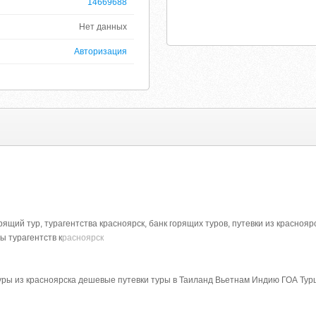
14669688
Нет данных
Авторизация
орящий тур, турагентства красноярск, банк горящих туров, путевки из красн
ы турагентств к
расноярск
туры из красноярска дешевые путевки туры в Таиланд Вьетнам Индию ГОА Ту