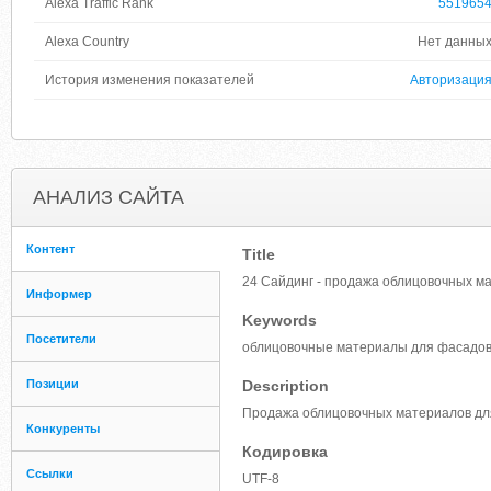
Alexa Traffic Rank
551965
Alexa Country
Нет данны
История изменения показателей
Авторизаци
АНАЛИЗ САЙТА
Контент
Title
24 Cайдинг - продажа облицовочных м
Информер
Keywords
Посетители
облицовочные материалы для фасадов,
Позиции
Description
Продажа облицовочных материалов для 
Конкуренты
Кодировка
Ссылки
UTF-8