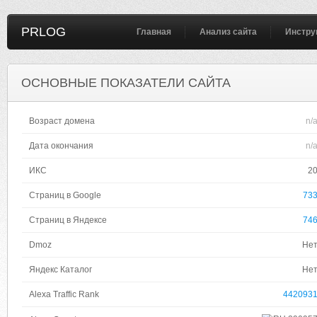
PRLOG
Главная
Анализ сайта
Инстру
ОСНОВНЫЕ ПОКАЗАТЕЛИ САЙТА
Возраст домена
n/
Дата окончания
n/
ИКС
2
Страниц в Google
73
Страниц в Яндексе
74
Dmoz
Не
Яндекс Каталог
Не
Alexa Traffic Rank
442093