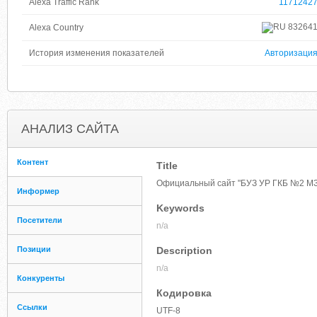
Alexa Traffic Rank
1171242
83264
Alexa Country
История изменения показателей
Авторизаци
АНАЛИЗ САЙТА
Контент
Title
Официальный сайт "БУЗ УР ГКБ №2 МЗ
Информер
Keywords
Посетители
n/a
Позиции
Description
n/a
Конкуренты
Кодировка
Ссылки
UTF-8